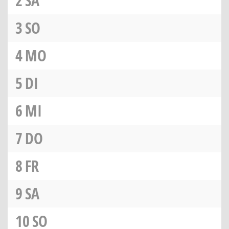
2
SA
3
SO
4
MO
5
DI
6
MI
7
DO
8
FR
9
SA
10
SO