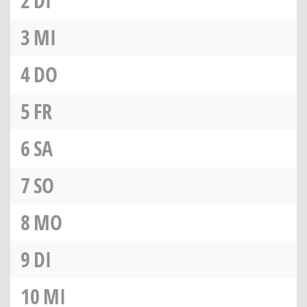
2
DI
3
MI
4
DO
5
FR
6
SA
7
SO
8
MO
9
DI
10
MI