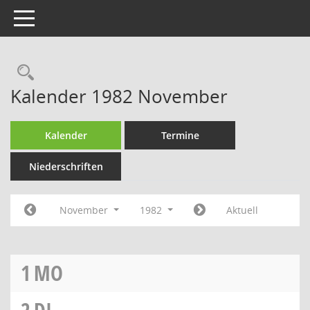
Toggle navigation
Rechercheauswahl
Kalender 1982 November
Kalender
Termine
Niederschriften
November
1982
Aktuell
1
MO