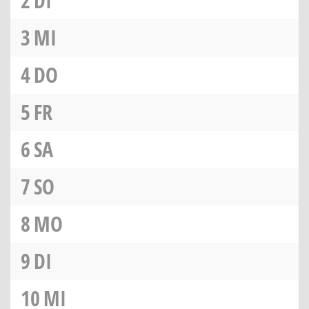
2
DI
3
MI
4
DO
5
FR
6
SA
7
SO
8
MO
9
DI
10
MI