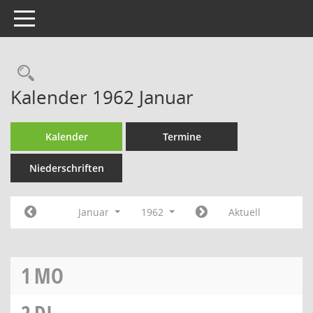
Toggle navigation
Rechercheauswahl
Kalender 1962 Januar
Kalender
Termine
Niederschriften
Januar
1962
Aktuell
1
MO