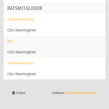
RATSMITGLIEDER
Kulturausschuss
CDU Ratsmitglied
Rat
CDU Ratsmitglied
Sozialausschuss
CDU Ratsmitglied
(Wird in
4 Sätze
Software:
Sitzungsdienst
Session