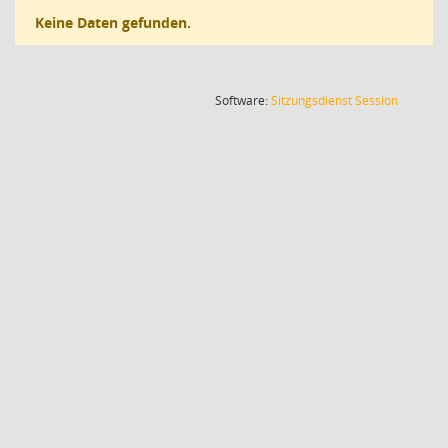
Keine Daten gefunden.
(Wird in
Software:
Sitzungsdienst
Session