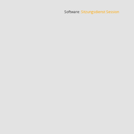
(Wird in
Software:
Sitzungsdienst
Session