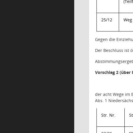
(Teil
25/12
Weg 
Gegen die Einziehun
Der Beschluss ist 
Abstimmungsergeb
Vorschlag 2 (über 
der acht Wege
im 
Abs. 1 Niedersächs
Str. Nr.
S