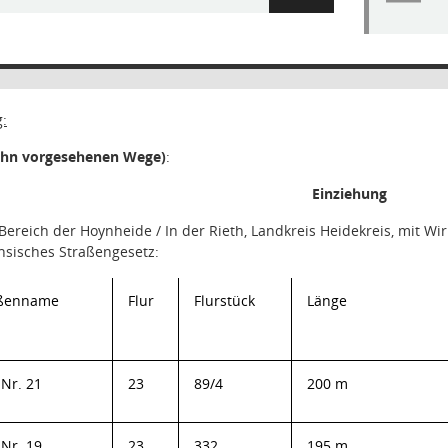
:
zehn vorgesehenen Wege)
:
Einziehung
Bereich der Hoynheide / In der Rieth
, Landkreis Heidekreis, mit 
hsisches Straßengesetz:
aßenname
Flur
Flurstück
Länge
Nr. 21
23
89/4
200 m
Nr. 19
23
332
195 m