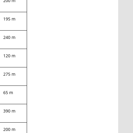
200 m
195 m
240 m
120 m
275 m
65 m
390 m
200 m