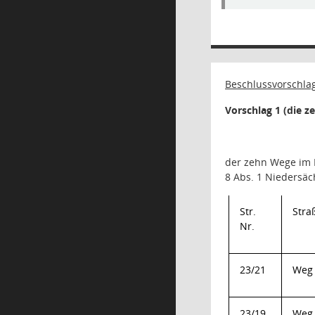
Beschlussvorschlag
Vorschlag 1 (die 
der zehn Wege
im 
8 Abs. 1 Niedersäc
Str.
Str
Nr.
23/21
Weg 
23/19
Weg 