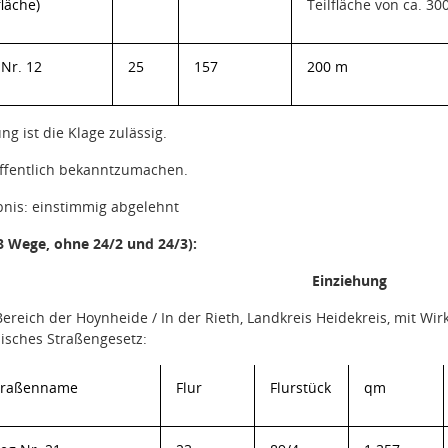
fläche)
Teilfläche von ca. 30
Nr. 12
25
157
200 m
g ist die Klage zulässig.
öffentlich bekanntzumachen.
nis:
einstimmig abgelehnt
8 Wege, ohne 24/2 und 24/3):
Einziehung
Bereich der Hoynheide / In der Rieth
, Landkreis Heidekreis, mit W
isches Straßengesetz:
traßenname
Flur
Flurstück
qm