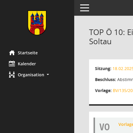
Toggle navigation
TOP Ö 10: E
Soltau
Startseite
Kalender
Sitzung:
18.02.202
Organisation
Beschluss:
Abstimm
Vorlage:
BV/135/20
VO
Vorlag