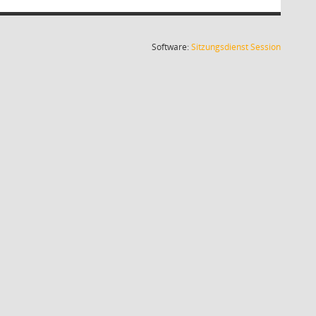
(Wird in
Software:
Sitzungsdienst
Session