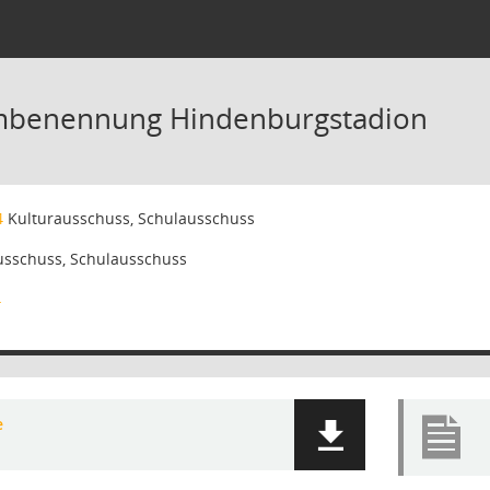
mbenennung Hindenburgstadion
4
Kulturausschuss, Schulausschuss
usschuss, Schulausschuss
4
e