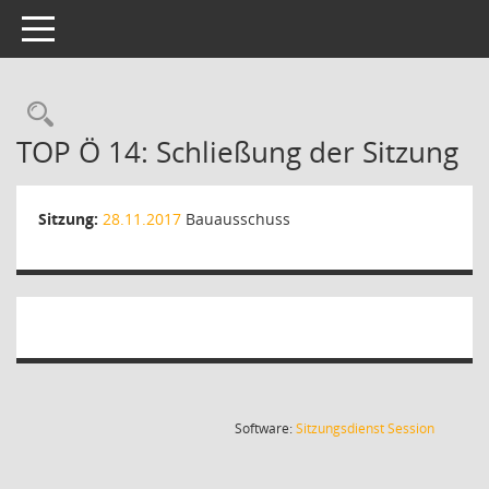
Toggle navigation
Rechercheauswahl
TOP Ö 14: Schließung der Sitzung
Sitzung:
28.11.2017
Bauausschuss
(Wird in
Software:
Sitzungsdienst
Session