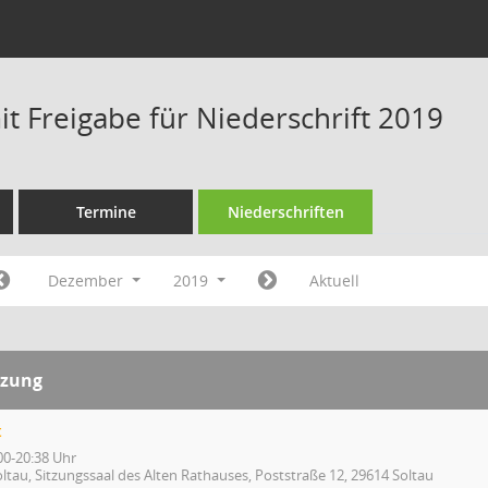
t Freigabe für Niederschrift 2019
Termine
Niederschriften
Dezember
2019
Aktuell
tzung
t
00-20:38 Uhr
ltau, Sitzungssaal des Alten Rathauses, Poststraße 12, 29614 Soltau