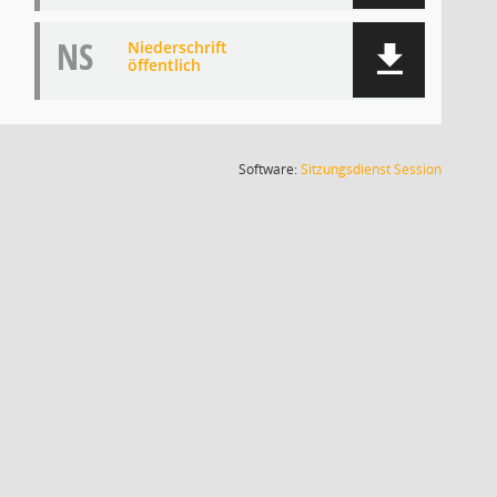
NS
Niederschrift
öffentlich
(Wird in
Software:
Sitzungsdienst
Session