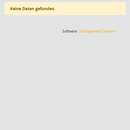
Keine Daten gefunden.
(Wird in
Software:
Sitzungsdienst
Session