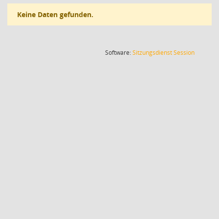
Keine Daten gefunden.
(Wird in
Software:
Sitzungsdienst
Session