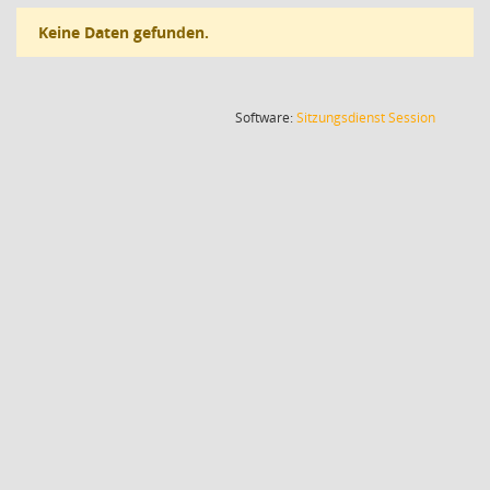
Keine Daten gefunden.
(Wird in
Software:
Sitzungsdienst
Session