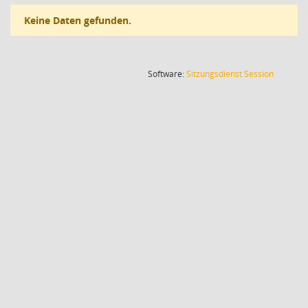
Keine Daten gefunden.
(Wird in
Software:
Sitzungsdienst
Session