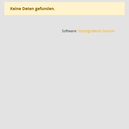
Keine Daten gefunden.
(Wird in
Software:
Sitzungsdienst
Session