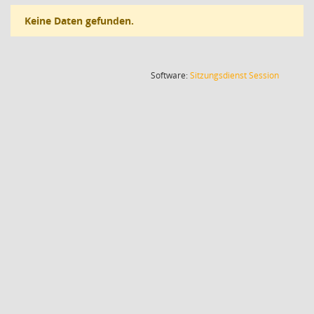
Keine Daten gefunden.
(Wird in
Software:
Sitzungsdienst
Session