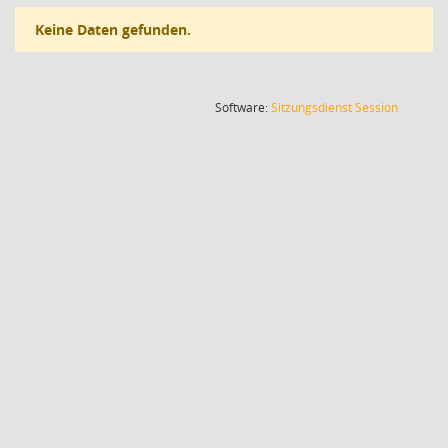
Keine Daten gefunden.
(Wird in
Software:
Sitzungsdienst
Session