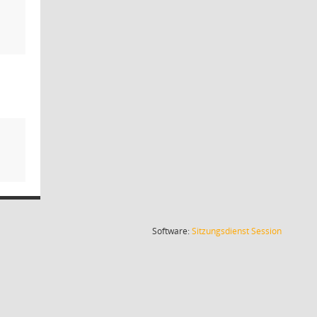
(Wird in
Software:
Sitzungsdienst
Session