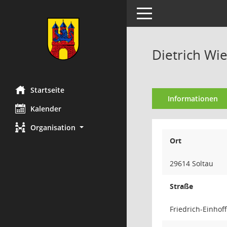
Toggle navigation
Dietrich W
Startseite
Informationen
Kalender
Organisation
Ort
29614 Soltau
Straße
Friedrich-Einhof